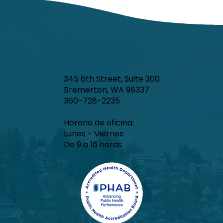
345 6th Street, Suite 300
Bremerton, WA 98337
360-728-2235
Horario de oficina:
Lunes - Viernes
De 9 a 16 horas