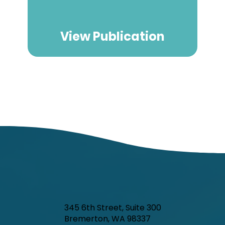
View Publication
345 6th Street, Suite 300
Bremerton, WA 98337