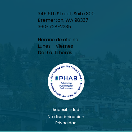
345 6th Street, Suite 300
Bremerton, WA 98337
360-728-2235
Horario de oficina:
Lunes - Viernes
De 9 a 16 horas
Accesibilidad
No discriminación
Privacidad