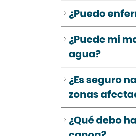
¿Puedo enfer
¿Puede mi ma
agua?
¿Es seguro na
zonas afecta
¿Qué debo hac
canoa?