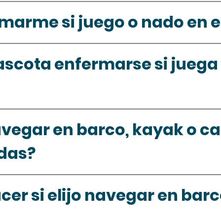
marme si juego o nado en e
scota enfermarse si juega o
vegar en barco, kayak o ca
das?
er si elijo navegar en barc