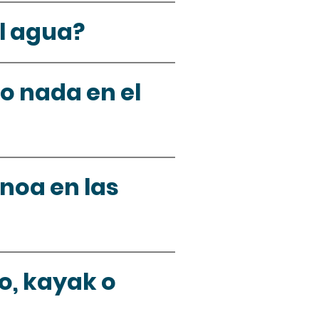
l agua?
 nada en el 
noa en las 
o, kayak o 