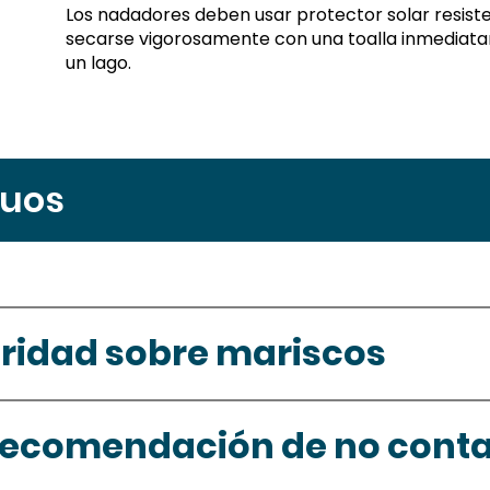
Los nadadores deben usar protector solar resist
secarse vigorosamente con una toalla inmediat
un lago.
guos
uridad sobre mariscos
recomendación de no cont