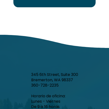
345 6th Street, Suite 300
Bremerton, WA 98337
360-728-2235
Horario de oficina:
Lunes - Viernes
De 9 a 16 horas