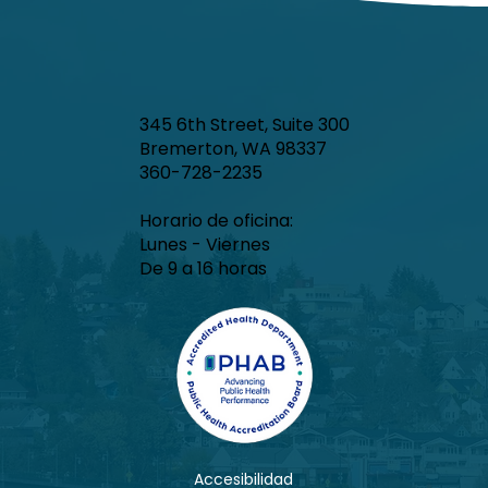
345 6th Street, Suite 300
Bremerton, WA 98337
360-728-2235
Horario de oficina:
Lunes - Viernes
De 9 a 16 horas
Accesibilidad