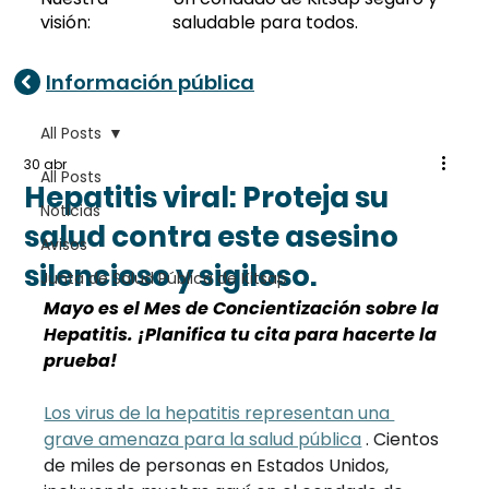
visión:
saludable para todos.
Información pública
All Posts
30 abr
All Posts
Hepatitis viral: Proteja su
Noticias
salud contra este asesino
Avisos
silencioso y sigiloso.
Junta de Salud Pública de Kitsap
Mayo es el Mes de Concientización sobre la 
Hepatitis. ¡Planifica tu cita para hacerte la 
prueba!
Los virus de la hepatitis representan una 
grave amenaza para la salud pública
. Cientos 
de miles de personas en Estados Unidos, 