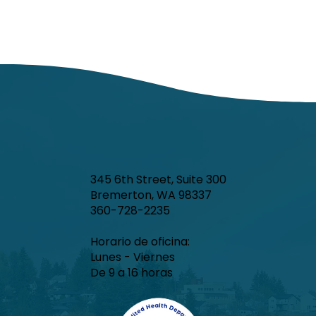
345 6th Street, Suite 300
Bremerton, WA 98337
360-728-2235
Horario de oficina:
Lunes - Viernes
De 9 a 16 horas