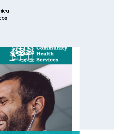
nica
cos