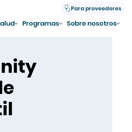
Para proveedores
alud
Programas
Sobre nosotros
nity
de
il