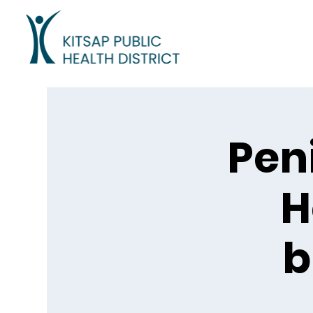
Pen
H
b