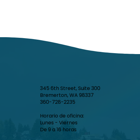
345 6th Street, Suite 300
Bremerton, WA 98337
360-728-2235
Horario de oficina:
Lunes - Viernes
De 9 a 16 horas