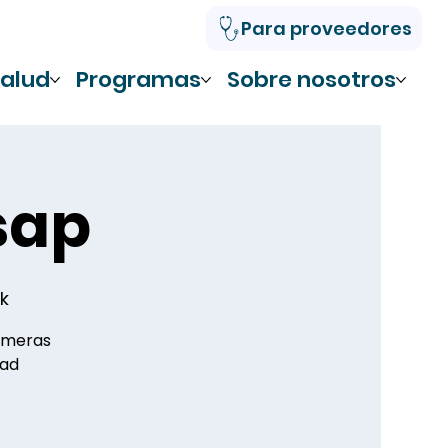
Para proveedores
alud
Programas
Sobre nosotros
sap
k
ermeras
dad