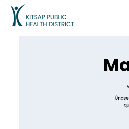
Ma
Únase 
qu