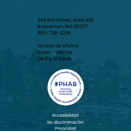
345 6th Street, Suite 300
Bremerton, WA 98337
360-728-2235
Horario de oficina:
Lunes - Viernes
De 9 a 16 horas
Accesibilidad
No discriminación
Privacidad