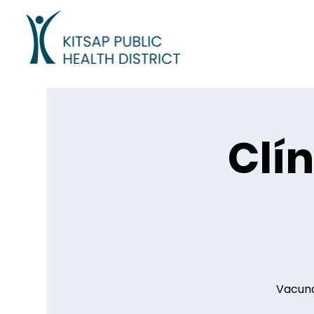
Clí
Vacuna