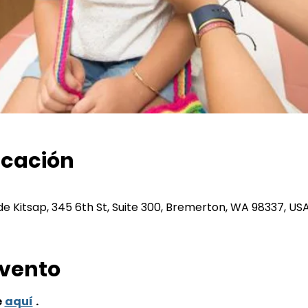
icación
 de Kitsap, 345 6th St, Suite 300, Bremerton, WA 98337, US
evento
e
aquí
.