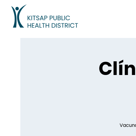
Clí
Vacuna