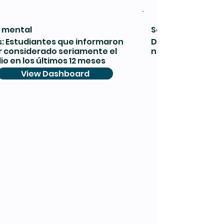
 mental
Salud mental
: Estudiantes que informaron
Datos: Estudiant
 considerado seriamente el
no tener apoyo d
dio en los últimos 12 meses
View 
View Dashboard