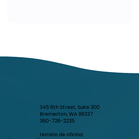
345 6th Street, Suite 300
Bremerton, WA 98337
360-728-2235
Horario de oficina: