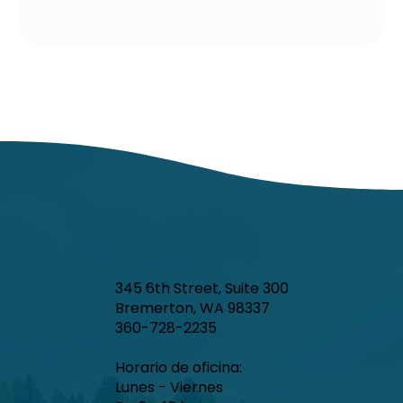
345 6th Street, Suite 300
Bremerton, WA 98337
360-728-2235
Horario de oficina:
Lunes - Viernes