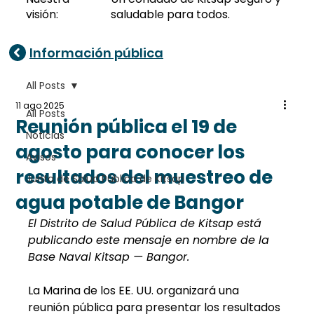
visión:
saludable para todos.
Información pública
All Posts
11 ago 2025
All Posts
Reunión pública el 19 de
Noticias
agosto para conocer los
Avisos
resultados del muestreo de
Junta de Salud Pública de Kitsap
agua potable de Bangor
El Distrito de Salud Pública de Kitsap está 
publicando este mensaje en nombre de la 
Base Naval Kitsap — Bangor.
La Marina de los EE. UU. organizará una 
reunión pública para presentar los resultados 