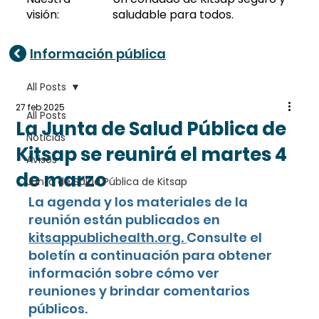
visión:
saludable para todos.
Información pública
All Posts
27 feb 2025
All Posts
La Junta de Salud Pública de
Noticias
Kitsap se reunirá el martes 4
Avisos
de marzo
Junta de Salud Pública de Kitsap
La agenda y los materiales de la 
reunión están publicados en 
kitsappublichealth.org
.
Consulte el 
boletín a continuación para obtener 
información sobre cómo ver 
reuniones y brindar comentarios 
públicos.