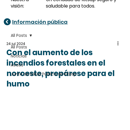
visión:
saludable para todos.
Información pública
All Posts
24 jul 2024
All Posts
Con el aumento de los
Noticias
incendios forestales en el
Avisos
noroeste, prepárese para el
Junta de Salud Pública de Kitsap
humo