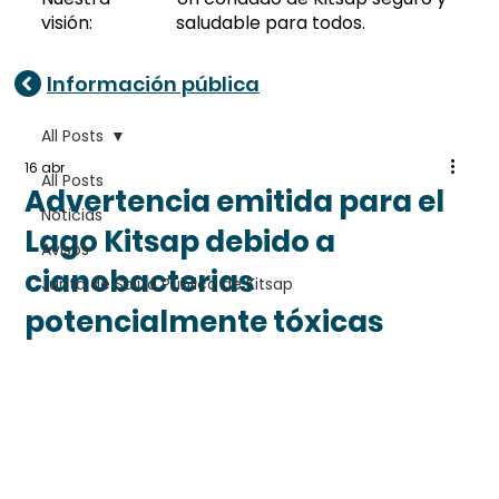
visión:
saludable para todos.
Información pública
All Posts
16 abr
All Posts
Advertencia emitida para el
Noticias
Lago Kitsap debido a
Avisos
cianobacterias
Junta de Salud Pública de Kitsap
potencialmente tóxicas