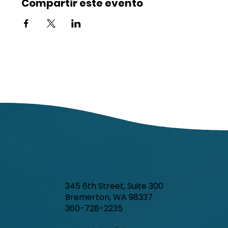
Compartir este evento
345 6th Street, Suite 300
Bremerton, WA 98337
360-728-2235